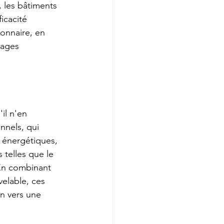
, les bâtiments 
icacité 
onnaire, en 
tages 
il n'en 
nels, qui 
 énergétiques, 
 telles que le 
 En combinant 
elable, ces 
n vers une 