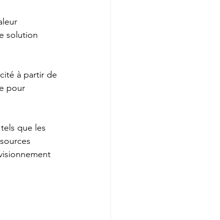
leur 
e solution 
ité à partir de 
e pour 
tels que les 
 sources 
ovisionnement 