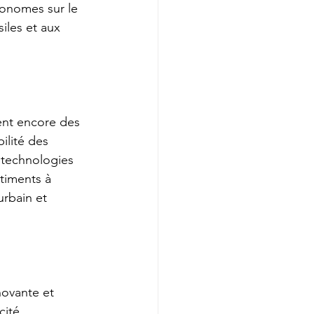
tonomes sur le 
iles et aux 
ent encore des 
ilité des 
 technologies 
timents à 
urbain et 
novante et 
cité 