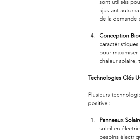
sont utilisés po
ajustant automa
de la demande é
Conception Bioc
caractéristiques 
pour maximiser l'
chaleur solaire,
Technologies Clés Uti
Plusieurs technologie
positive :
Panneaux Solair
soleil en électr
besoins électri