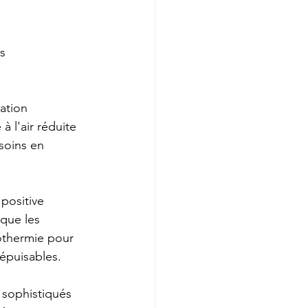
s 
ation 
 l'air réduite 
soins en 
positive 
que les 
othermie pour 
népuisables.
 sophistiqués 