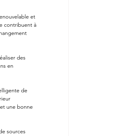
renouvelable et 
e contribuent à 
 changement 
éaliser des 
ins en 
lligente de 
ieur 
 et une bonne 
 de sources 