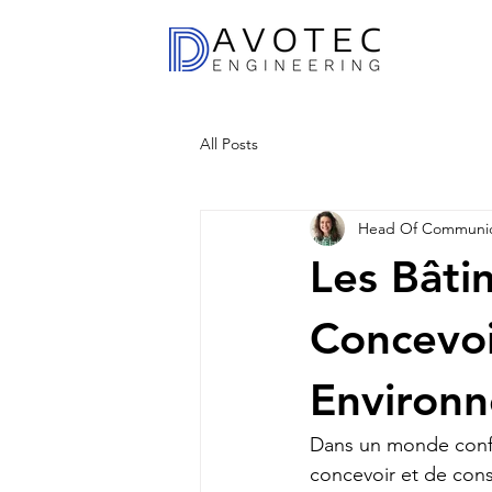
All Posts
Head Of Communic
Les Bâti
Concevoi
Environ
Dans un monde confro
concevoir et de con