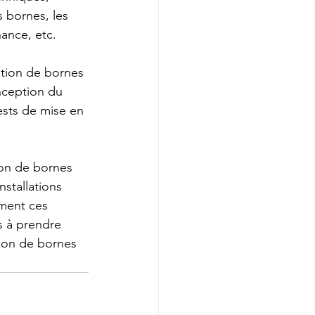
s bornes, les 
nance, etc.
ation de bornes 
nception du 
ests de mise en 
ion de bornes 
nstallations 
ment ces 
s à prendre 
tion de bornes 