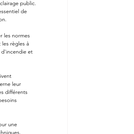
lairage public. 
essentiel de 
on.
er les normes 
 les règles à 
 d'incendie et 
ivent 
erne leur 
s différents 
besoins 
our une 
chniques, 