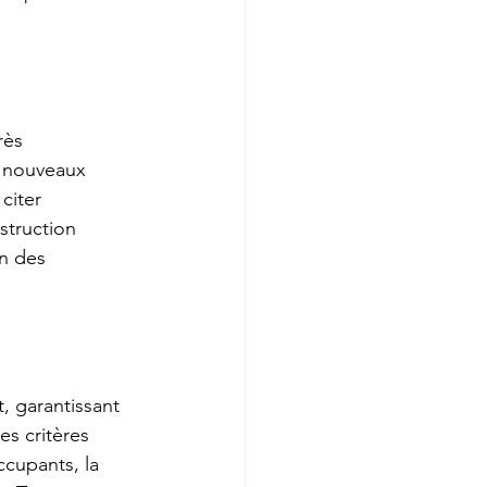
rès 
 nouveaux 
citer 
struction 
n des 
, garantissant 
es critères 
ccupants, la 