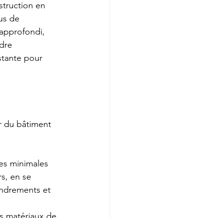
struction en 
us de 
 approfondi, 
dre 
stante pour 
r du bâtiment 
es minimales 
rs, en se 
ondrements et 
es matériaux de 