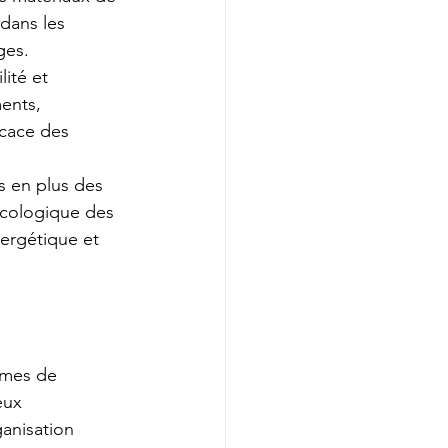
dans les 
ges.
ité et 
ents, 
icace des 
s en plus des 
écologique des 
nergétique et 
smes de 
eux 
anisation 