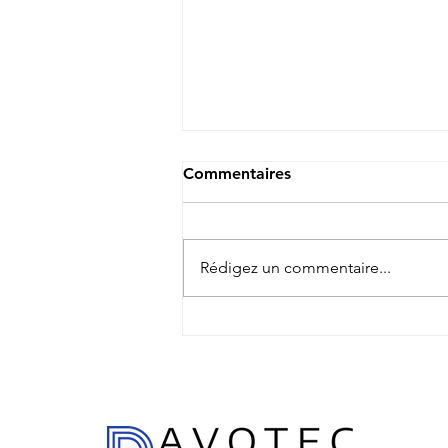
Commentaires
Rédigez un commentaire...
Sélectionner le bon
partenaire : L'expertise de
DavoTec dans la mission
AMO