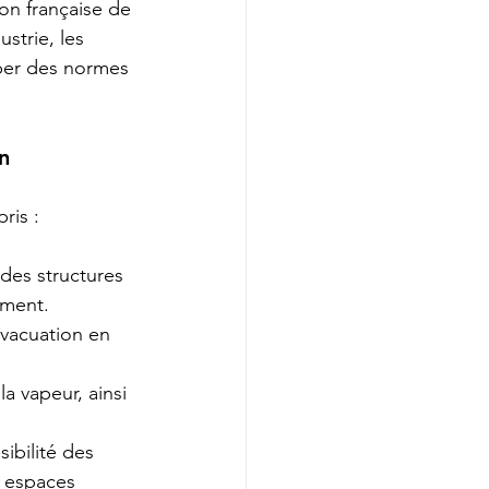
on française de 
strie, les 
per des normes 
n
ris :
des structures 
ement.
évacuation en 
la vapeur, ainsi 
sibilité des 
s espaces 