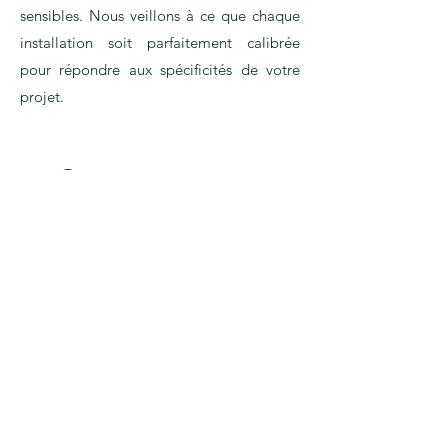
sensibles. Nous veillons à ce que chaque
installation soit parfaitement calibrée
pour répondre aux spécificités de votre
projet.
Contactez-nous
Faites confiance à DavoTec pour
concevoir, réguler, et maintenir vos
systèmes CVC, en assurant un
environnement intérieur parfaitement
contrôlé et énergétiquement efficace.
Contactez-nous dès aujourd'hui pour
discuter de vos besoins spécifiques et
découvrir comment nos solutions sur
mesure peuvent améliorer vos
installations.
Nous contacter